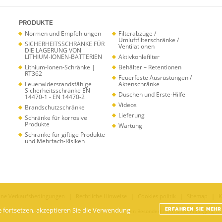
PRODUKTE
Normen und Empfehlungen
Filterabzüge /
Umluftfilterschränke /
SICHERHEITSSCHRÄNKE FÜR
Ventilationen
DIE LAGERUNG VON
LITHIUM-IONEN-BATTERIEN
Aktivkohlefilter
Lithium-Ionen-Schränke |
Behälter – Retentionen
RT362
Feuerfeste Ausrüstungen /
Feuerwiderstandsfähige
Aktenschränke
Sicherheitsschränke EN
Duschen und Erste-Hilfe
14470-1 - EN 14470-2
Videos
Brandschutzschränke
Lieferung
Schränke für korrosive
Produkte
Wartung
Schränke für giftige Produkte
und Mehrfach-Risiken
ine Verkaufsbedingungen
Rechtliche Hinweise
Cookies politik
Sitemap
K
ERFAHREN SIE MEHR
e fortsetzen, akzeptieren Sie die Verwendung
 Der Fabrikant behält sich das Recht vor, die technischen Besonderheiten ohne Kündigung z