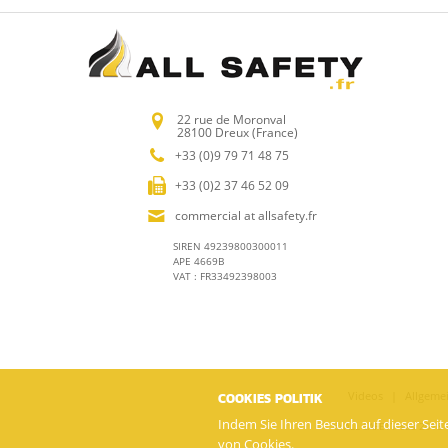
22 rue de Moronval
28100 Dreux (France)
+33 (0)9 79 71 48 75
+33 (0)2 37 46 52 09
commercial at allsafety.fr
SIREN 49239800300011
APE 4669B
VAT : FR33492398003
Videos
Allgeme
COOKIES POLITIK
Indem Sie Ihren Besuch auf dieser Seit
© ALL SAFETY sas 2018 -
von Cookies.