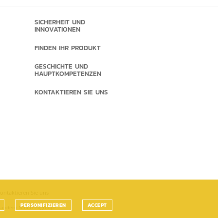
SICHERHEIT UND
INNOVATIONEN
FINDEN IHR PRODUKT
GESCHICHTE UND
HAUPTKOMPETENZEN
KONTAKTIEREN SIE UNS
ontaktieren Sie uns
PERSONIFIZIEREN
ACCEPT
u ändern
Nineteengroupe