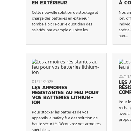
EN EXTÉRIEUR
À CO
Cette nouvelle solution de stockage et
Nos ar
charge des batteries en extérieur
ion, o
tombe à pic ! Pour le quotidien des
individ
salariés, par exemple ou bien les...
spécia
aux...
25/11
LES 
01/12/2025
RÉSI
LES ARMOIRES
COM
RÉSISTANTES AU FEU POUR
VOS BATTERIES LITHIUM-
ION
Pour l
recharg
Pour stocker les batteries de vos
avec la
appareils, allsafety.fr a des solution de
propos
haute sécurité. Découvrez nos armoires
spéciales...