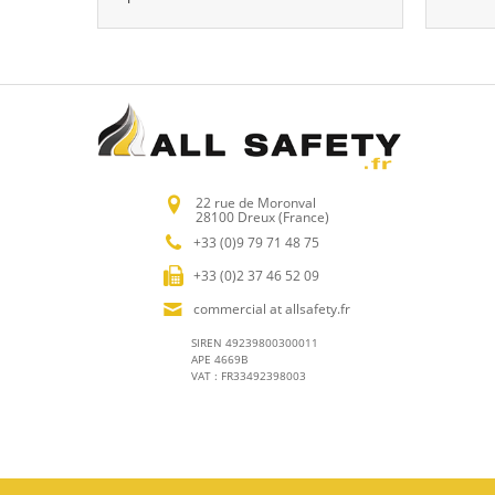
22 rue de Moronval
28100 Dreux (France)
+33 (0)9 79 71 48 75
+33 (0)2 37 46 52 09
commercial at allsafety.fr
SIREN 49239800300011
APE 4669B
VAT : FR33492398003