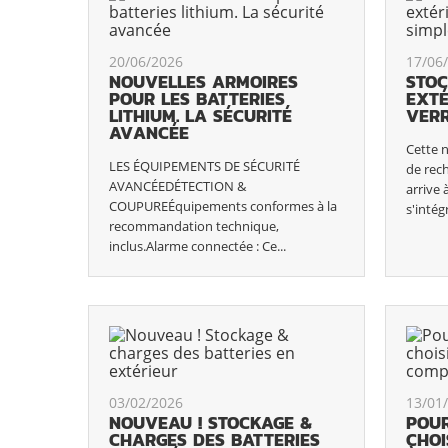
20/06/2026
17/06
NOUVELLES ARMOIRES
STOC
POUR LES BATTERIES
EXTÉ
LITHIUM. LA SÉCURITÉ
VERR
AVANCÉE
Cette n
LES ÉQUIPEMENTS DE SÉCURITÉ
de rech
AVANCÉEDÉTECTION &
arrive
COUPUREÉquipements conformes à la
s'intég
recommandation technique,
inclus.Alarme connectée : Ce...
03/02/2026
13/01
NOUVEAU ! STOCKAGE &
POUR
CHARGES DES BATTERIES
CHOI