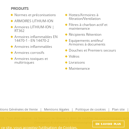
PRODUITS
Normes et préconisations
Hottes/Armoires à
filtration/Ventilation
ARMOIRES LITHIUM-ION
Filtres à charbon actif et
Armoires LITHIUM-ION |
maintenance
RT362
Récipients Rétention
Armoires inflammables EN
14470-1 - EN 14470-2
Equipements antifeu/
Armoires à documents
Armoires inflammables
Douches et Premiers secours
Armoires corrosifs
Vidéos
Armoires toxiques et
multirisques
Livraisons
Maintenance
tions Générales de Vente
Mentions légales
Politique de cookies
Plan site
8 - Tout droit réservé - Le fabricant se réserve le droit de modifier les caractéristiques tec
Conception & réalisation ©
Nineteengroupe
EN SAVOIR PLUS
e site, vous acceptez l’utilisation de Cookies.