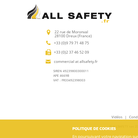
22 rue de Moronval
28100 Dreux (France)
+33 (0)9 79 71 48 75
+33 (0)2 37 46 52 09
commercial at allsafety.fr
SIREN 49239800300011
APE 4669B
VAT : FR33492398003
Vidéos
Condi
© ALLSAFETY sas 201
POLITIQUE DE COOKIES
En poursuivant votre navigation sur c