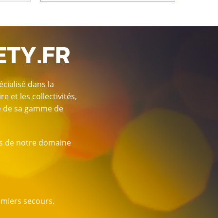
ETY.FR
cialisé dans la
 et les collectivités,
le de sa gamme de
es de notre domaine
emiers secours.