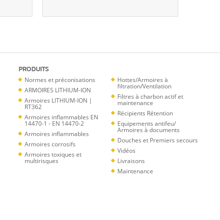
PRODUITS
Normes et préconisations
Hottes/Armoires à
filtration/Ventilation
ARMOIRES LITHIUM-ION
Filtres à charbon actif et
Armoires LITHIUM-ION |
maintenance
RT362
Récipients Rétention
Armoires inflammables EN
14470-1 - EN 14470-2
Equipements antifeu/
Armoires à documents
Armoires inflammables
Douches et Premiers secours
Armoires corrosifs
Vidéos
Armoires toxiques et
multirisques
Livraisons
Maintenance