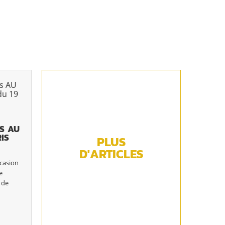
S AU
IS
PLUS
D'ARTICLES
ccasion
e
 de