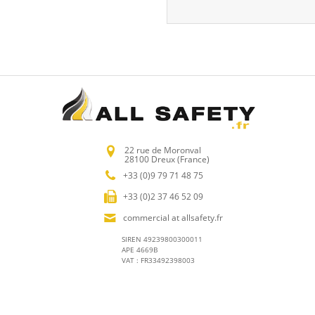
22 rue de Moronval
28100 Dreux (France)
+33 (0)9 79 71 48 75
+33 (0)2 37 46 52 09
commercial at allsafety.fr
SIREN 49239800300011
APE 4669B
VAT : FR33492398003