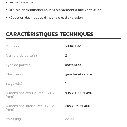
Fermeture à clef
Orifices de ventilation pour raccordement à une ventilation
Réduction des risques d'incendie et d'explosion
CARACTÉRISTIQUES TECHNIQUES
Référence
S804+LiA1
Nombre de porte(s)
2
Type de porte(s)
battantes
Charnières
gauche et droite
Etagère(s)
1
Dimensions extérieures H x L x P
895 x 1000 x 450
(mm)
Dimensions intérieures H x L x P
745 x 950 x 400
(mm)
Poids (kg)
77.00