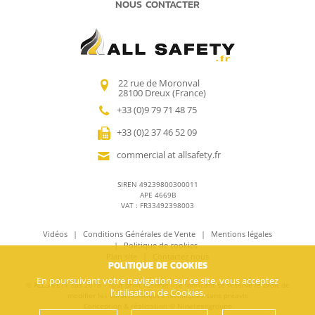
NOUS CONTACTER
22 rue de Moronval
28100 Dreux (France)
+33 (0)9 79 71 48 75
+33 (0)2 37 46 52 09
commercial at allsafety.fr
SIREN 49239800300011
APE 4669B
VAT : FR33492398003
Vidéos
Conditions Générales de Vente
Mentions légales
Politique de cookies
Plan site
Contactez nous
POLITIQUE DE COOKIES
En poursuivant votre navigation sur ce site, vous acceptez
© ALLSAFETY sas 2018 - Tout droit réservé - Le fabricant se réserve le droit de
l’utilisation de Cookies.
modifier les caractéristiques techniques sans préavis
Conception & réalisation ©
Nineteengroupe