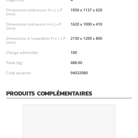
Dimensions extérieures H x L x P
1950 x 1137 x 620
(mm)
Dimensions intérieures H x L x P
1620 x 1000 x 410
(mm)
Dimensions à l'expédition H x L x P
2150 x 1200 x 800
(mm)
Charge admissible
100
Poids (kg)
488.00
Code douanier
94032080
PRODUITS COMPLÉMENTAIRES