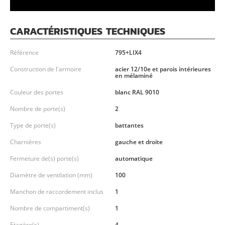
CARACTÉRISTIQUES TECHNIQUES
Référence
795+LIX4
Construction de l'armoire
acier 12/10e et parois intérieures
en mélaminé
Couleur des portes
blanc RAL 9010
Nombre de porte(s)
2
Type de porte(s)
battantes
Charnières
gauche et droite
Fermeture de(s) porte(s)
automatique
Diamètre de ventilation (mm)
100
Manchon de raccordement inclus
1
Nombre de compartiment(s)
1
Etagère(s)
4