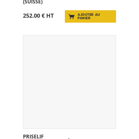
(SUISSE)
252.00 € HT
AJOUTER AU
PANIER
PRISELIF