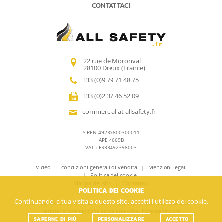
CONTATTACI
22 rue de Moronval
28100 Dreux (France)
+33 (0)9 79 71 48 75
+33 (0)2 37 46 52 09
commercial at allsafety.fr
SIREN 49239800300011
APE 4669B
VAT : FR33492398003
Video
condizioni generali di vendita
Menzioni legali
Politica dei cookie
Mappa del sito
Contattaci
POLITICA DEI COOKIE
Continuando la tua visita a questo sito, accetti l'utilizzo dei cookie.
© ALL SAFETY sas 2018 - Il fabbricante si riserva il diritto di modificare le
caratteristiche tecniche senza preavviso.
Nineteengroupe
SAPERNE DI PIÙ
PERSONALIZZARE
ACCETTO